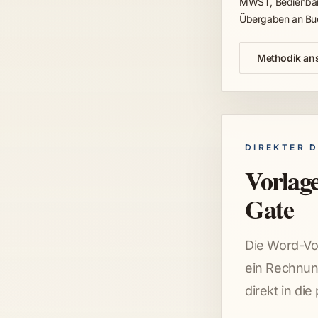
MWST, Bedienbark
Übergaben an Buc
Methodik an
DIREKTER 
Vorlage
Gate
Die Word-Vor
ein Rechnung
direkt in di