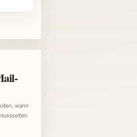
ail-
wollen, wann
hlussseiten