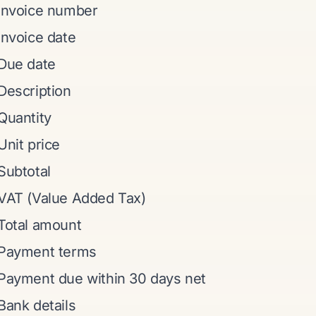
Invoice number
Invoice date
Due date
Description
Quantity
Unit price
Subtotal
VAT (Value Added Tax)
Total amount
Payment terms
Payment due within 30 days net
Bank details