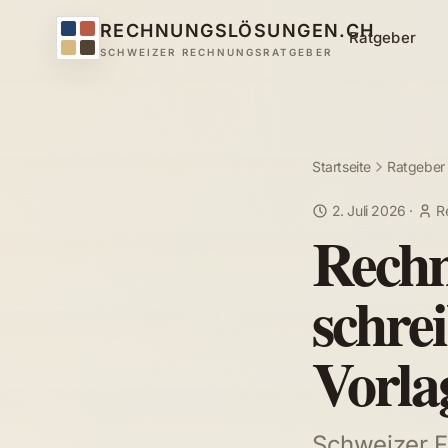
RECHNUNGSLÖSUNGEN.CH
Ratgeber
SCHWEIZER RECHNUNGSRATGEBER
Startseite
Ratgeber
2. Juli 2026
·
R
Rechn
schre
Vorla
Schweizer F