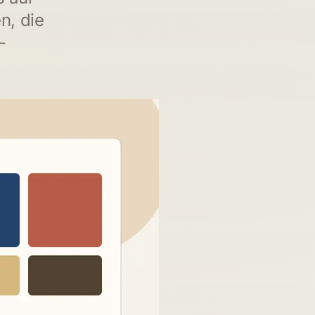
n, die
-