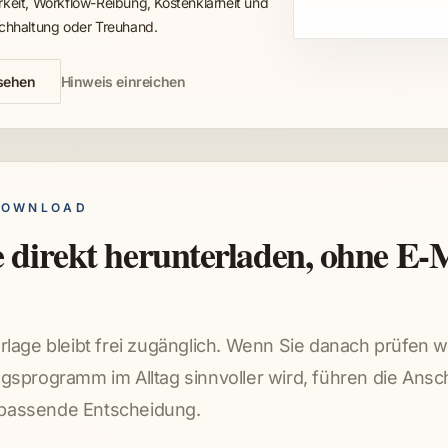
eit, Workflow-Reibung, Kostenklarheit und
hhaltung oder Treuhand.
sehen
Hinweis einreichen
DOWNLOAD
 direkt herunterladen, ohne E-M
lage bleibt frei zugänglich. Wenn Sie danach prüfen 
sprogramm im Alltag sinnvoller wird, führen die Ansc
e passende Entscheidung.