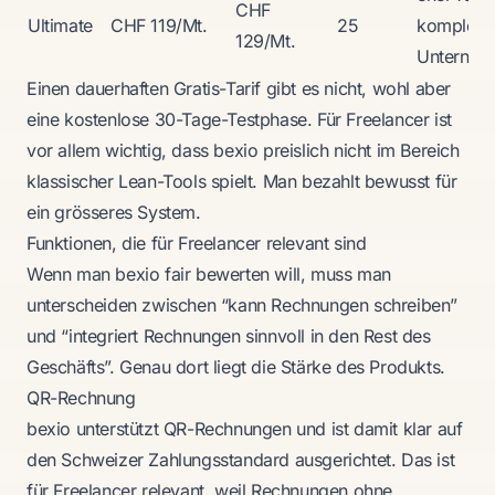
CHF
Ultimate
CHF 119/Mt.
25
komplexe
129/Mt.
Unterneh
Einen dauerhaften Gratis-Tarif gibt es nicht, wohl aber
eine kostenlose 30-Tage-Testphase. Für Freelancer ist
vor allem wichtig, dass bexio preislich nicht im Bereich
klassischer Lean-Tools spielt. Man bezahlt bewusst für
ein grösseres System.
Funktionen, die für Freelancer relevant sind
Wenn man bexio fair bewerten will, muss man
unterscheiden zwischen “kann Rechnungen schreiben”
und “integriert Rechnungen sinnvoll in den Rest des
Geschäfts”. Genau dort liegt die Stärke des Produkts.
QR-Rechnung
bexio unterstützt QR-Rechnungen und ist damit klar auf
den Schweizer Zahlungsstandard ausgerichtet. Das ist
für Freelancer relevant, weil Rechnungen ohne