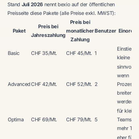
Stand
Juli 2026
nennt bexio auf der öffentlichen
Preisseite diese Pakete (alle Preise exkl. MWST):
Preis bei
Preis bei
Paket
monatlicher
Benutzer
Einordn
Jahreszahlung
Zahlung
Einstieg f
Basic
CHF 35/Mt.
CHF 45/Mt.
1
kleine Se
sinnvoll,
wenn
Advanced
CHF 42/Mt.
CHF 52/Mt.
2
Prozesse
breiter
werden
für kleine
Optima
CHF 69/Mt.
CHF 79/Mt.
5
Teams mi
mehr Tief
eher für