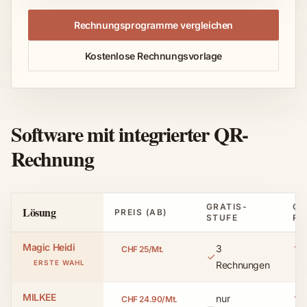
Rechnungsprogramme vergleichen
Kostenlose Rechnungsvorlage
Software mit integrierter QR-
Rechnung
GRATIS-
QR
Lösung
PREIS (AB)
STUFE
RE
Magic Heidi
3
CHF 25/Mt.
Ja
Ja
ERSTE WAHL
Rechnungen
MILKEE
nur
CHF 24.90/Mt.
Ja