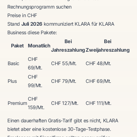
Rechnungsprogramm suchen
Preise in CHF
Stand
Juli 2026
kommuniziert KLARA für KLARA
Business diese Pakete:
Bei
Bei
Paket
Monatlich
E
Jahreszahlung
Zweijahreszahlung
CHF
Ein
Basic
CHF 55/Mt.
CHF 48/Mt.
69/Mt.
kle
CHF
sin
Plus
CHF 79/Mt.
CHF 69/Mt.
99/Mt.
me
ehe
CHF
Premium
CHF 127/Mt.
CHF 111/Mt.
bre
159/Mt.
An
Einen dauerhaften Gratis-Tarif gibt es nicht, KLARA
bietet aber eine kostenlose 30-Tage-Testphase.