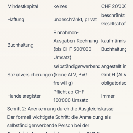
Mindestkapital
keines
CHF 20’000
beschränkt auf
Haftung
unbeschränkt, privat
Gesellschafts
Einnahmen-
Ausgaben-Rechnung
kaufmännisch
Buchhaltung
(bis CHF 500’000
Buchhaltung
Umsatz)
selbständigerwerbend
angestellt in e
Sozialversicherungen
(keine ALV, BVG
GmbH (ALV, B
freiwillig)
obligatorisch)
Pflicht ab CHF
Handelsregister
immer
100’000 Umsatz
Schritt 2: Anerkennung durch die Ausgleichskasse
Der formell wichtigste Schritt: die Anmeldung als
selbständigerwerbende Person bei der